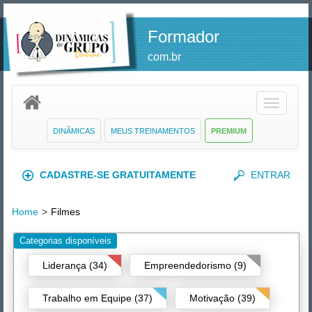
Formador
com.br
Toggle
navigatio
DINÂMICAS
MEUS TREINAMENTOS
PREMIUM
CADASTRE-SE GRATUITAMENTE
ENTRAR
Home
>
Filmes
Categorias disponíveis
Liderança (34)
Empreendedorismo (9)
Trabalho em Equipe (37)
Motivação (39)