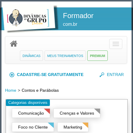
Formador
com.br
Toggle
navigatio
DINÂMICAS
MEUS TREINAMENTOS
PREMIUM
CADASTRE-SE GRATUITAMENTE
ENTRAR
Home
>
Contos e Parábolas
Categorias disponíveis
Comunicação
Crenças e Valores
Foco no Cliente
Marketing