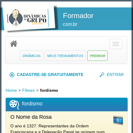
Formador
com.br
Toggle
navigatio
DINÂMICAS
MEUS TREINAMENTOS
PREMIUM
CADASTRE-SE GRATUITAMENTE
ENTRAR
Home
>
Filmes
>
fordismo
fordismo
O Nome da Rosa
O ano é 1327. Representantes da Ordem
Franciscana e a Delegação Papal se reúnem num