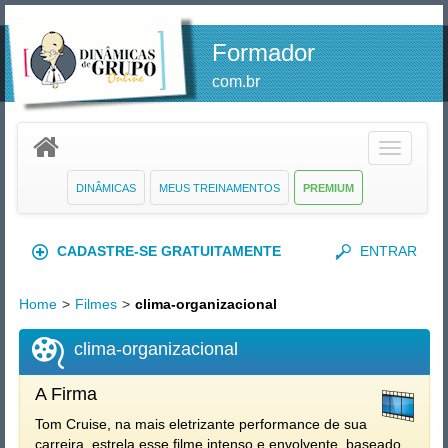
Formador
com.br
Toggle
navigatio
DINÂMICAS
MEUS TREINAMENTOS
PREMIUM
CADASTRE-SE GRATUITAMENTE
ENTRAR
Home
>
Filmes
>
clima-organizacional
clima-organizacional
A Firma
Tom Cruise, na mais eletrizante performance de sua
carreira, estrela esse filme intenso e envolvente, baseado