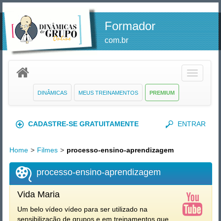
Formador
com.br
Toggle
navigatio
DINÂMICAS
MEUS TREINAMENTOS
PREMIUM
CADASTRE-SE GRATUITAMENTE
ENTRAR
Home
>
Filmes
>
processo-ensino-aprendizagem
processo-ensino-aprendizagem
Vida Maria
Um belo vídeo vídeo para ser utilizado na
sensibilização de grupos e em treinamentos que