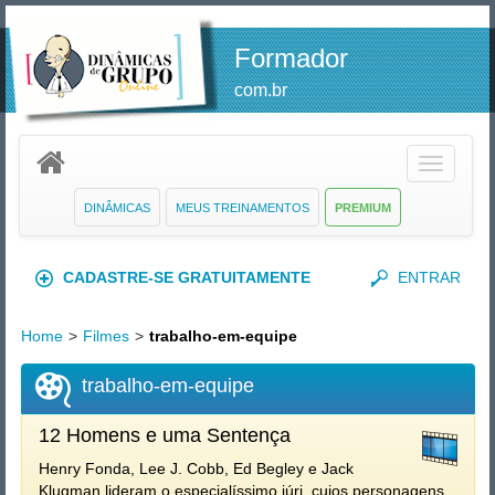
Formador
com.br
Toggle
navigatio
DINÂMICAS
MEUS TREINAMENTOS
PREMIUM
CADASTRE-SE GRATUITAMENTE
ENTRAR
Home
>
Filmes
>
trabalho-em-equipe
trabalho-em-equipe
12 Homens e uma Sentença
Henry Fonda, Lee J. Cobb, Ed Begley e Jack
Klugman lideram o especialíssimo júri, cujos personagens