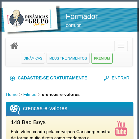
Formador
com.br
Toggle
navigatio
DINÂMICAS
MEUS TREINAMENTOS
PREMIUM
CADASTRE-SE GRATUITAMENTE
ENTRAR
Home
>
Filmes
>
crencas-e-valores
crencas-e-valores
148 Bad Boys
Este vídeo criado pela cervejaria Carlsberg mostra
de forma muito direta como tendemos a