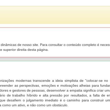
inâmicas de nosso site. Para consultar o conteúdo completo é necessár
 superior direita desta página.
a
izações modernas transcende a ideia simplista de "colocar-se no l
preender as perspectivas, emoções e motivações alheias para fund
nadores e gestores de pessoas, desenvolver a empatia significa criar um
ário de trabalho híbrido e alta pressão por resultados, a falta de e
 que desafiem o julgamento imediato é o caminho para construir u
ta como um ativo, e não como um obstáculo.