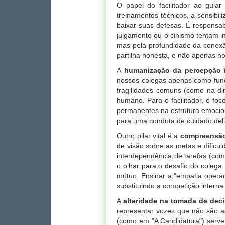
O papel do facilitador ao gui
treinamentos técnicos, a sensibi
baixar suas defesas. É responsab
julgamento ou o cinismo tentam i
mas pela profundidade da conexão
partilha honesta, e não apenas no
A
humanização da percepção i
nossos colegas apenas como funçõ
fragilidades comuns (como na di
humano. Para o facilitador, o f
permanentes na estrutura emocion
para uma conduta de cuidado del
Outro pilar vital é a
compreensão
de visão sobre as metas e dificu
interdependência de tarefas (co
o olhar para o desafio do colega
mútuo. Ensinar a "empatia operac
substituindo a competição interna
A
alteridade na tomada de deci
representar vozes que não são a
(como em "A Candidatura") servem