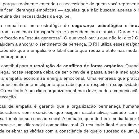
ou porque realmente entendeu a necessidade de quem você representa?
ntificar lideranças empáticas — aquelas que não buscam apenas o 
nuína das necessidades da equipe.
r a empatia é uma estratégia de
segurança psicológica e ino
erram com mais transparência e aprendem mais rápido. Durante o
ng
focado na "escuta generosa": O que você ouviu que não foi dito? O
judam a ancorar o sentimento de pertença. O RH utiliza esses
insight
abendo que a empatia é o lubrificante que reduz o atrito nas mudan
 empregadora.
 contribui para a
resolução de conflitos de forma orgânica
. Quand
ga, nossa resposta deixa de ser o revide e passa a ser a mediação. O
ue a empatia economiza energia emocional. Uma empresa que prat
emocionalmente inteligente que sabe que o respeito à subjetivida
. O resultado é um clima organizacional mais leve, onde a comunicação
 exceção.
icas de empatia é garantir que a organização permaneça hum
laboradores com exercícios que exigem escuta ativa, cuidado co
a fortalece sua coesão social. A empatia, quando bem mediada por f
 torna-se um diferencial competitivo real. O resultado final é um tim
de celebrar as vitórias com a consciência de que o sucesso de um é