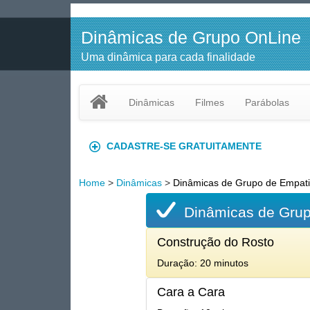
Dinâmicas de Grupo OnLine
Uma dinâmica para cada finalidade
Dinâmicas
Filmes
Parábolas
CADASTRE-SE GRATUITAMENTE
Home
>
Dinâmicas
>
Dinâmicas de Grupo de Empat
Dinâmicas de Gru
Construção do Rosto
Duração: 20 minutos
Cara a Cara