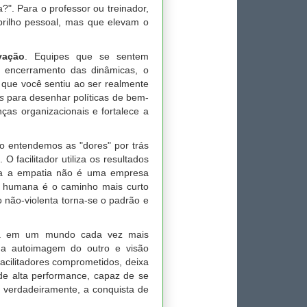
". Para o professor ou treinador,
brilho pessoal, mas que elevam o
vação
. Equipes que se sentem
 encerramento das dinâmicas, o
 que você sentiu ao ser realmente
s
para desenhar políticas de bem-
ças organizacionais e fortalece a
o entendemos as "dores" por trás
 facilitador utiliza os resultados
ica a empatia não é uma empresa
de humana é o caminho mais curto
 não-violenta torna-se o padrão e
ana em um mundo cada vez mais
m a autoimagem do outro e visão
acilitadores comprometidos, deixa
e de alta performance, capaz de se
, verdadeiramente, a conquista de