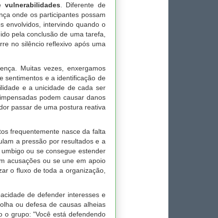
 vulnerabilidades
. Diferente de
ança onde os participantes possam
s envolvidos, intervindo quando o
ido pela conclusão de uma tarefa,
re no silêncio reflexivo após uma
erença. Muitas vezes, enxergamos
 sentimentos e a identificação de
lidade e a unicidade de cada ser
es impensadas podem causar danos
dor passar de uma postura reativa
ntos frequentemente nasce da falta
ulam a pressão por resultados e a
o umbigo ou se consegue estender
a em acusações ou se une em apoio
ar o fluxo de toda a organização,
pacidade de defender interesses e
colha ou defesa de causas alheias
do o grupo: "Você está defendendo