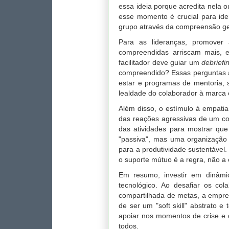
essa ideia porque acredita nela 
esse momento é crucial para ide
grupo através da compreensão ge
Para as lideranças, promove
compreendidas arriscam mais, 
facilitador deve guiar um
debriefi
compreendido? Essas perguntas a
estar e programas de mentoria, s
lealdade do colaborador à marca
Além disso, o estímulo à empatia
das reações agressivas de um cole
das atividades para mostrar q
"passiva", mas uma organização 
para a produtividade sustentável
o suporte mútuo é a regra, não a
Em resumo, investir em dinâm
tecnológico. Ao desafiar os co
compartilhada de metas, a empres
de ser um "soft skill" abstrato e
apoiar nos momentos de crise e 
todos.