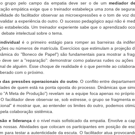
ar o grupo pelo campo da empatia deve ser o de um
mediador de
lização empática exige que o treinador estabeleça uma zona de segur
ilidade do facilitador observar as microexpressões e o tom de voz do
nvalidar a experiência do outro. O sucesso pedagógico aqui não é med
 estabelecida. Um treinador experiente sabe que o aprendizado ocor
 debate intelectual sobre o tema.
ndividual
é o primeiro estágio para romper as barreiras da indif
es ou números de matrícula. Exercícios que estimulam a projeção de
nâmica do "Boneco de Papel") são fundamentais para mostrar a fragi
oco deve ser a "reparação": demonstrar como palavras rudes ou açõ
al de alguém. Esse choque de realidade é o que permite ao colabora
iberado com o próximo.
 das pressões operacionais do outro
. O conflito entre departame
ldades de quem está na ponta oposta do processo. Dinâmicas que sim
mo "A Meta de Produção") revelam se a equipe foca apenas no própri
. O facilitador deve observar se, sob estresse, o grupo se fragment
ional" é mostrar que, ao entender os limites do outro, podemos otimiz
 pela colaboração sistêmica.
são e liderança
é o nível mais sofisticado da empatia. Envolve a ca
s nossas. Atividades que colocam os participantes em posição de es
 para testar a autenticidade da escuta. O facilitador atua provocan