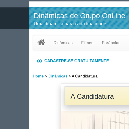
Dinâmicas de Grupo OnLine
Uma dinâmica para cada finalidade
Dinâmicas
Filmes
Parábolas
CADASTRE-SE GRATUITAMENTE
Home
>
Dinâmicas
>
A Candidatura
A Candidatura