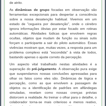
de atrito.
As
dinâmicas de grupo
focadas em observação são
ferramentas excepcionais para despertar a consciência
sobre a nossa desatenção habitual. Vivemos em um
estado de "cegueira por desatenção", onde o cérebro
ignora informações óbvias por estar focado em rotinas
automáticas. Atividades lúdicas que envolvem regras
ocultas, objetos que mudam de função ou sinais sutis
forçam o participante a sair do piloto automático. Essas
vivências mostram que, muitas vezes, a resposta para um
problema complexo está "escondida" à vista de todos,
bastando apenas o ajuste correto da percepção.
Um aspecto vital trabalhado nestas atividades é a
superação do
pré-julgamento
. A observação pura exige
que suspendamos nossas conclusões apressadas para
olhar os fatos como eles são. Dinâmicas de lógica e
percepção, como as que envolvem a passagem de
objetos ou a identificação de padrões em alfândegas
simuladas, revelam como nossas crenças prévias
distorcem a realidade. Ao treinar o olhar para o detalhe, o
colaborador torna-se mais criterioso e menos reativo,