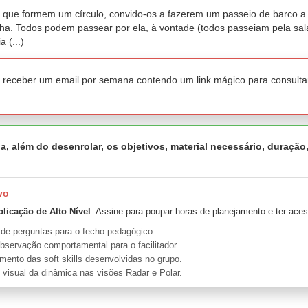
es que formem um círculo, convido-os a fazerem um passeio de barco a 
 ilha. Todos podem passear por ela, à vontade (todos passeiam pela s
 (...)
a receber um email por semana contendo um link mágico para consulta
a, além do desenrolar, os objetivos, material necessário, duração
vo
plicação de Alto Nível
. Assine para poupar horas de planejamento e ter aces
 de perguntas para o fecho pedagógico.
bservação comportamental para o facilitador.
nto das soft skills desenvolvidas no grupo.
 visual da dinâmica nas visões Radar e Polar.