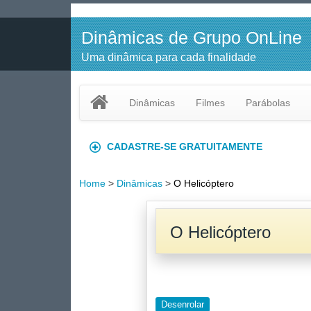
Dinâmicas de Grupo OnLine
Uma dinâmica para cada finalidade
Dinâmicas
Filmes
Parábolas
CADASTRE-SE GRATUITAMENTE
Home
>
Dinâmicas
>
O Helicóptero
O Helicóptero
Desenrolar