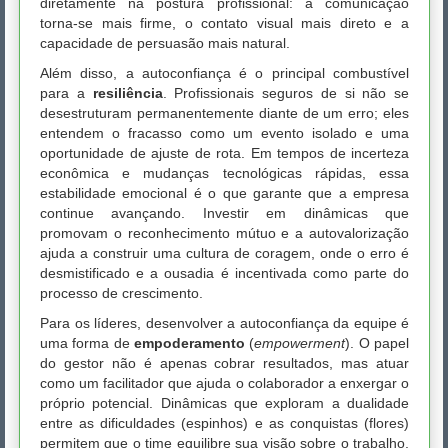
diretamente na postura profissional: a comunicação
torna-se mais firme, o contato visual mais direto e a
capacidade de persuasão mais natural.
Além disso, a autoconfiança é o principal combustível
para a
resiliência
. Profissionais seguros de si não se
desestruturam permanentemente diante de um erro; eles
entendem o fracasso como um evento isolado e uma
oportunidade de ajuste de rota. Em tempos de incerteza
econômica e mudanças tecnológicas rápidas, essa
estabilidade emocional é o que garante que a empresa
continue avançando. Investir em dinâmicas que
promovam o reconhecimento mútuo e a autovalorização
ajuda a construir uma cultura de coragem, onde o erro é
desmistificado e a ousadia é incentivada como parte do
processo de crescimento.
Para os líderes, desenvolver a autoconfiança da equipe é
uma forma de
empoderamento
(
empowerment
). O papel
do gestor não é apenas cobrar resultados, mas atuar
como um facilitador que ajuda o colaborador a enxergar o
próprio potencial. Dinâmicas que exploram a dualidade
entre as dificuldades (espinhos) e as conquistas (flores)
permitem que o time equilibre sua visão sobre o trabalho,