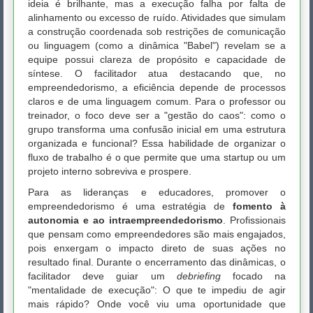
ideia é brilhante, mas a execução falha por falta de
alinhamento ou excesso de ruído. Atividades que simulam
a construção coordenada sob restrições de comunicação
ou linguagem (como a dinâmica "Babel") revelam se a
equipe possui clareza de propósito e capacidade de
síntese. O facilitador atua destacando que, no
empreendedorismo, a eficiência depende de processos
claros e de uma linguagem comum. Para o professor ou
treinador, o foco deve ser a "gestão do caos": como o
grupo transforma uma confusão inicial em uma estrutura
organizada e funcional? Essa habilidade de organizar o
fluxo de trabalho é o que permite que uma startup ou um
projeto interno sobreviva e prospere.
Para as lideranças e educadores, promover o
empreendedorismo é uma estratégia de
fomento à
autonomia e ao intraempreendedorismo
. Profissionais
que pensam como empreendedores são mais engajados,
pois enxergam o impacto direto de suas ações no
resultado final. Durante o encerramento das dinâmicas, o
facilitador deve guiar um
debriefing
focado na
"mentalidade de execução": O que te impediu de agir
mais rápido? Onde você viu uma oportunidade que