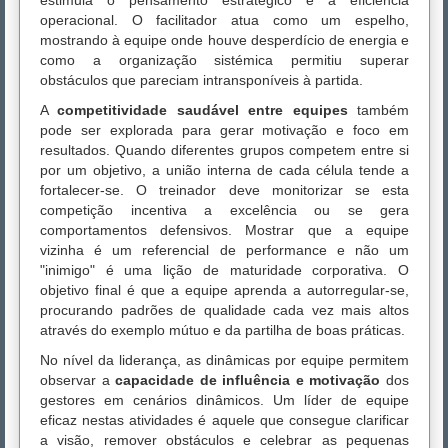
estimula o pensamento estratégico e a eficiência
operacional. O facilitador atua como um espelho,
mostrando à equipe onde houve desperdício de energia e
como a organização sistémica permitiu superar
obstáculos que pareciam intransponíveis à partida.
A
competitividade saudável entre equipes
também
pode ser explorada para gerar motivação e foco em
resultados. Quando diferentes grupos competem entre si
por um objetivo, a união interna de cada célula tende a
fortalecer-se. O treinador deve monitorizar se esta
competição incentiva a excelência ou se gera
comportamentos defensivos. Mostrar que a equipe
vizinha é um referencial de performance e não um
"inimigo" é uma lição de maturidade corporativa. O
objetivo final é que a equipe aprenda a autorregular-se,
procurando padrões de qualidade cada vez mais altos
através do exemplo mútuo e da partilha de boas práticas.
No nível da liderança, as dinâmicas por equipe permitem
observar a
capacidade de influência e motivação
dos
gestores em cenários dinâmicos. Um líder de equipe
eficaz nestas atividades é aquele que consegue clarificar
a visão, remover obstáculos e celebrar as pequenas