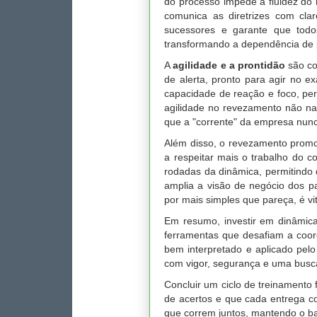
do processo impede a fluidez do
comunica as diretrizes com cla
sucessores e garante que todo
transformando a dependência de
A
agilidade e a prontidão
são co
de alerta, pronto para agir no e
capacidade de reação e foco, perf
agilidade no revezamento não na
que a "corrente" da empresa nunc
Além disso, o revezamento prom
a respeitar mais o trabalho do c
rodadas da dinâmica, permitindo 
amplia a visão de negócio dos 
por mais simples que pareça, é vi
Em resumo, investir em dinâmicas
ferramentas que desafiam a coor
bem interpretado e aplicado pelo
com vigor, segurança e uma busca
Concluir um ciclo de treinamento
de acertos e que cada entrega co
que correm juntos, mantendo o b