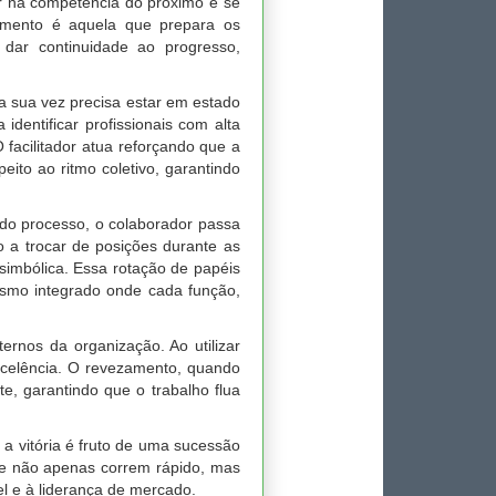
ar na competência do próximo e se
zamento é aquela que prepara os
dar continuidade ao progresso,
a sua vez precisa estar em estado
dentificar profissionais com alta
 facilitador atua reforçando que a
ito ao ritmo coletivo, garantindo
a do processo, o colaborador passa
o a trocar de posições durante as
simbólica. Essa rotação de papéis
ismo integrado onde cada função,
ernos da organização. Ao utilizar
xcelência. O revezamento, quando
e, garantindo que o trabalho flua
a vitória é fruto de uma sucessão
que não apenas correm rápido, mas
 e à liderança de mercado.