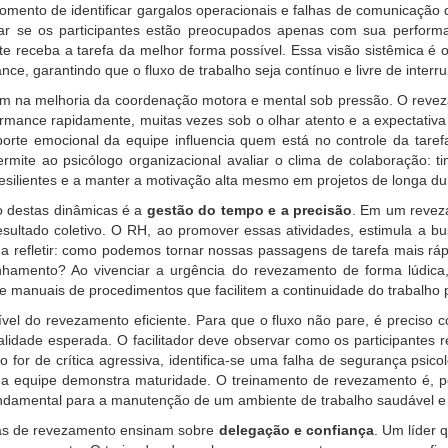
mento de identificar gargalos operacionais e falhas de comunicação q
tar se os participantes estão preocupados apenas com sua perform
te receba a tarefa da melhor forma possível. Essa visão sistêmica 
ance, garantindo que o fluxo de trabalho seja contínuo e livre de inter
m na melhoria da coordenação motora e mental sob pressão. O reveza
formance rapidamente, muitas vezes sob o olhar atento e a expectativ
porte emocional da equipe influencia quem está no controle da tare
rmite ao psicólogo organizacional avaliar o clima de colaboração: 
silientes e a manter a motivação alta mesmo em projetos de longa du
o destas dinâmicas é a
gestão do tempo e a precisão
. Em um revez
esultado coletivo. O RH, ao promover essas atividades, estimula a bu
o a refletir: como podemos tornar nossas passagens de tarefa mais rá
nhamento? Ao vivenciar a urgência do revezamento de forma lúdica,
e manuais de procedimentos que facilitem a continuidade do trabalho
el do revezamento eficiente. Para que o fluxo não pare, é preciso c
alidade esperada. O facilitador deve observar como os participante
 for de crítica agressiva, identifica-se uma falha de segurança psico
 a equipe demonstra maturidade. O treinamento de revezamento é, po
undamental para a manutenção de um ambiente de trabalho saudável e 
icas de revezamento ensinam sobre
delegação e confiança
. Um líder 