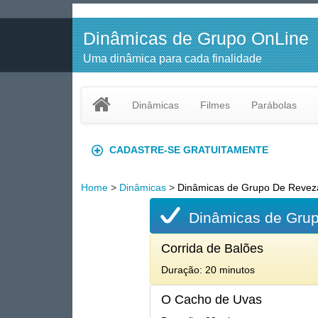
Dinâmicas de Grupo OnLine
Uma dinâmica para cada finalidade
Dinâmicas
Filmes
Parábolas
CADASTRE-SE GRATUITAMENTE
Home
>
Dinâmicas
>
Dinâmicas de Grupo De Reve
Dinâmicas de Gru
Corrida de Balões
Duração: 20 minutos
O Cacho de Uvas