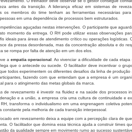
 revezamento. O treinador deve observar se o gestor consegue confi
reza antes da transição. A liderança eficaz em sistemas de reve
s os membros do time tenham as ferramentas necessárias para 
 pessoas em uma dependência de processos bem estruturados.
mpetências aguçadas nestas intervenções. O participante que aguard
xato momento da entrega. O RH pode utilizar essas observações para i
is ideais para áreas de atendimento crítico ou operações logísticas. O
sce da pressa desordenada, mas da concentração absoluta e do respe
a se rompa por falta de atenção em um dos elos.
ove a
empatia operacional
. Ao vivenciar a dificuldade de cada etap
olega que o antecede ou sucede. O facilitador deve incentivar o grup
que todos experimentem os diferentes desafios da linha de produção 
participantes, fazendo com que entendam que a empresa é um organ
tal para o atingimento das metas globais da marca.
 de revezamento é investir na fluidez e na saúde dos processos int
denação e a união, a empresa cria uma cultura de continuidade e e
 RH, transforma o individualismo em uma engrenagem coletiva potent
 constante pela melhoria de cada transição interpessoal.
 focado em revezamento deixa a equipe com a percepção clara de que 
nta. O facilitador que domina essa técnica ajuda a construir times 
astão da qualidade sempre em movimento rumo ao sucesso sustentável