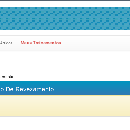
Artigos
Meus Treinamentos
zamento
po De Revezamento