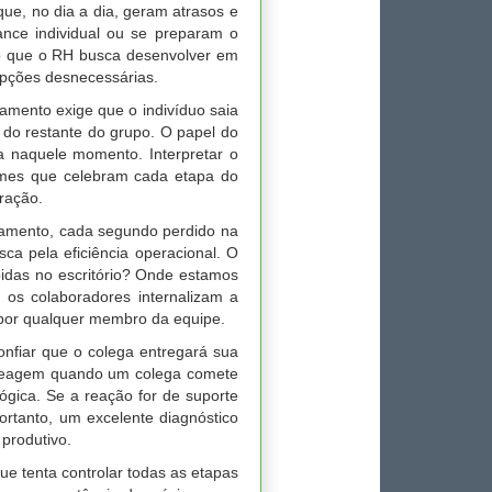
ue, no dia a dia, geram atrasos e
ance individual ou se preparam o
é o que o RH busca desenvolver em
rupções desnecessárias.
mento exige que o indivíduo saia
a do restante do grupo. O papel do
fa naquele momento. Interpretar o
times que celebram cada etapa do
ração.
amento, cada segundo perdido na
sca pela eficiência operacional. O
pidas no escritório? Onde estamos
 os colaboradores internalizam a
 por qualquer membro da equipe.
onfiar que o colega entregará sua
s reagem quando um colega comete
lógica. Se a reação for de suporte
rtanto, um excelente diagnóstico
produtivo.
que tenta controlar todas as etapas