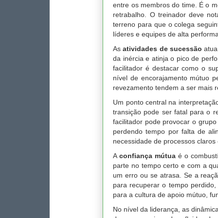
entre os membros do time. É o mo
retrabalho. O treinador deve no
terreno para que o colega seguin
líderes e equipes de alta perform
As
atividades de sucessão
atua
da inércia e atinja o pico de per
facilitador é destacar como o su
nível de encorajamento mútuo pe
revezamento tendem a ser mais re
Um ponto central na interpretaçã
transição pode ser fatal para o r
facilitador pode provocar o grup
perdendo tempo por falta de ali
necessidade de processos claros 
A
confiança mútua
é o combustív
parte no tempo certo e com a qu
um erro ou se atrasa. Se a reação
para recuperar o tempo perdido,
para a cultura de apoio mútuo, f
No nível da liderança, as dinâm