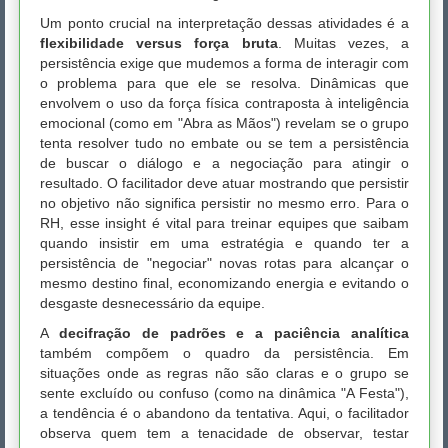
Um ponto crucial na interpretação dessas atividades é a
flexibilidade versus força bruta
. Muitas vezes, a
persistência exige que mudemos a forma de interagir com
o problema para que ele se resolva. Dinâmicas que
envolvem o uso da força física contraposta à inteligência
emocional (como em "Abra as Mãos") revelam se o grupo
tenta resolver tudo no embate ou se tem a persistência
de buscar o diálogo e a negociação para atingir o
resultado. O facilitador deve atuar mostrando que persistir
no objetivo não significa persistir no mesmo erro. Para o
RH, esse insight é vital para treinar equipes que saibam
quando insistir em uma estratégia e quando ter a
persistência de "negociar" novas rotas para alcançar o
mesmo destino final, economizando energia e evitando o
desgaste desnecessário da equipe.
A
decifração de padrões e a paciência analítica
também compõem o quadro da persistência. Em
situações onde as regras não são claras e o grupo se
sente excluído ou confuso (como na dinâmica "A Festa"),
a tendência é o abandono da tentativa. Aqui, o facilitador
observa quem tem a tenacidade de observar, testar