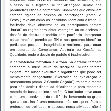
empresas, nem todos os caminhos são permitidos, e o
sucesso só é legítimo se for alcançado dentro dos
parâmetros éticos e normativos. Dinâmicas que envolvem
critérios rígidos de seleção ou participação (como "A
Festa") revelam como os indivíduos lidam com o limite. O
facilitador deve observar se os participantes tentam
"burlar" as regras para obter vantagem ou se aceitam o
desafio de decifrar o padrão com paciência. Interpretar
essas reações permite ao RH e aos gestores identificar
perfis que possuem integridade e resiliência para atuar
em setores de Compliance, Auditoria ou Gestão da
Qualidade, onde o desvio do padrão é inadmissível.
A
persistência metódica e o foco no detalhe
também
compõem a musculatura da disciplina. Muitas tarefas
exigem uma busca exaustiva e organizada que pode ser
mentalmente desgastante. Exercícios de exploração e
rastreamento (como "A Grande Caçada") treinam a mente
para não desistir diante da dificuldade e para manter o
método de busca do início ao fim. O facilitador deve atuar
como um incentivador da resiliência, lembrando ao grupo
que a disciplina é uma maratona, não um sprint. Para o
professor ou treinador, o sucesso nesta atividade não é