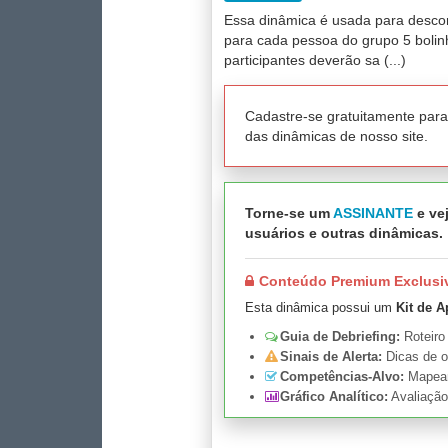
Essa dinâmica é usada para descontr
para cada pessoa do grupo 5 bolinh
participantes deverão sa (...)
Cadastre-se gratuitamente par
das dinâmicas de nosso site.
Torne-se um
ASSINANTE
e vej
usuários e outras dinâmicas.
Conteúdo Premium Exclusi
Esta dinâmica possui um
Kit de A
Guia de Debriefing:
Roteiro
Sinais de Alerta:
Dicas de o
Competências-Alvo:
Mapeame
Gráfico Analítico:
Avaliação