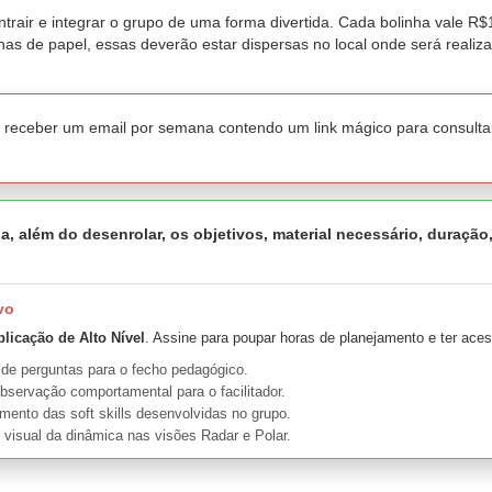
air e integrar o grupo de uma forma divertida. Cada bolinha vale R$1.0
as de papel, essas deverão estar dispersas no local onde será realiza
a receber um email por semana contendo um link mágico para consulta
a, além do desenrolar, os objetivos, material necessário, duração
vo
plicação de Alto Nível
. Assine para poupar horas de planejamento e ter aces
 de perguntas para o fecho pedagógico.
bservação comportamental para o facilitador.
nto das soft skills desenvolvidas no grupo.
 visual da dinâmica nas visões Radar e Polar.