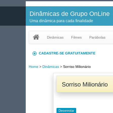
Dinâmicas de Grupo OnLine
Uma dinâmica para cada finalidade
Dinâmicas
Filmes
Parábolas
CADASTRE-SE GRATUITAMENTE
Home
>
Dinâmicas
>
Sorriso Milionário
Sorriso Milionário
Desenrolar