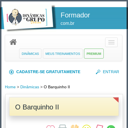
Formador
com.br
Toggle
navigatio
DINÂMICAS
MEUS TREINAMENTOS
PREMIUM
CADASTRE-SE GRATUITAMENTE
ENTRAR
Home
>
Dinâmicas
>
O Barquinho II
O Barquinho II