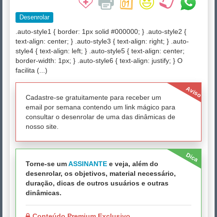
Desenrolar
.auto-style1 { border: 1px solid #000000; } .auto-style2 {
text-align: center; } .auto-style3 { text-align: right; } .auto-
style4 { text-align: left; } .auto-style5 { text-align: center;
border-width: 1px; } .auto-style6 { text-align: justify; } O
facilita (...)
Aviso
Cadastre-se gratuitamente para receber um
email por semana contendo um link mágico para
consultar o desenrolar de uma das dinâmicas de
nosso site.
Dica
Torne-se um
ASSINANTE
e veja, além do
desenrolar, os objetivos, material necessário,
duração, dicas de outros usuários e outras
dinâmicas.
Conteúdo Premium Exclusivo