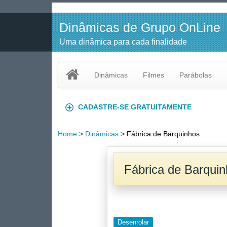
Dinâmicas de Grupo OnLine
Uma dinâmica para cada finalidade
Dinâmicas
Filmes
Parábolas
CADASTRE-SE GRATUITAMENTE
Home
>
Dinâmicas
>
Fábrica de Barquinhos
Fábrica de Barqui
Desenrolar