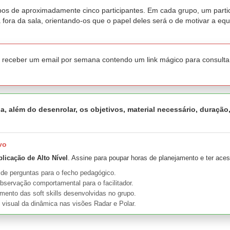
upos de aproximadamente cinco participantes. Em cada grupo, um partic
a fora da sala, orientando-os que o papel deles será o de motivar a eq
a receber um email por semana contendo um link mágico para consulta
a, além do desenrolar, os objetivos, material necessário, duração
vo
plicação de Alto Nível
. Assine para poupar horas de planejamento e ter aces
 de perguntas para o fecho pedagógico.
bservação comportamental para o facilitador.
nto das soft skills desenvolvidas no grupo.
 visual da dinâmica nas visões Radar e Polar.