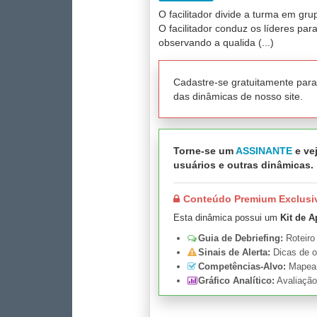
O facilitador divide a turma em gr
O facilitador conduz os líderes par
observando a qualida (...)
Cadastre-se gratuitamente par
das dinâmicas de nosso site.
Torne-se um
ASSINANTE
e vej
usuários e outras dinâmicas.
Conteúdo Premium Exclusi
Esta dinâmica possui um
Kit de A
Guia de Debriefing:
Roteiro
Sinais de Alerta:
Dicas de o
Competências-Alvo:
Mapeame
Gráfico Analítico:
Avaliação