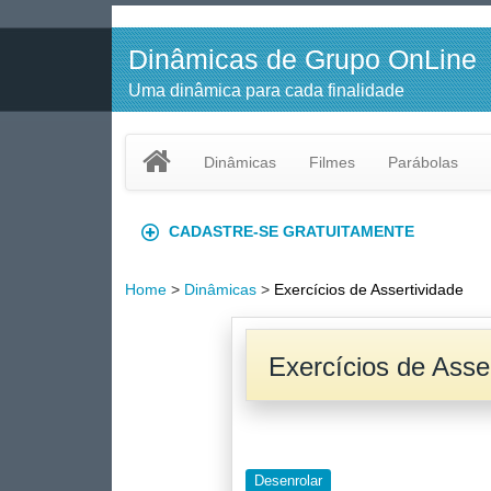
Dinâmicas de Grupo OnLine
Uma dinâmica para cada finalidade
Dinâmicas
Filmes
Parábolas
CADASTRE-SE GRATUITAMENTE
Home
>
Dinâmicas
>
Exercícios de Assertividade
Exercícios de Asse
Desenrolar