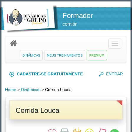
Formador
com.br
Toggle
navigatio
DINÂMICAS
MEUS TREINAMENTOS
PREMIUM
CADASTRE-SE GRATUITAMENTE
ENTRAR
Home
>
Dinâmicas
>
Corrida Louca
Corrida Louca