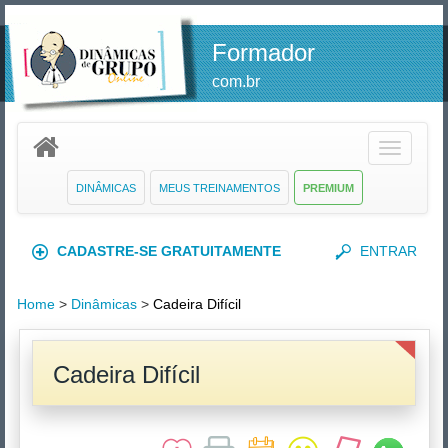
Formador
com.br
Toggle
navigatio
DINÂMICAS
MEUS TREINAMENTOS
PREMIUM
CADASTRE-SE GRATUITAMENTE
ENTRAR
Home
>
Dinâmicas
>
Cadeira Difícil
Cadeira Difícil