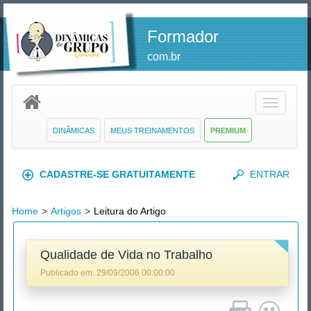
Formador
com.br
Toggle
navigatio
DINÂMICAS
MEUS TREINAMENTOS
PREMIUM
CADASTRE-SE GRATUITAMENTE
ENTRAR
Home
>
Artigos
>
Leitura do Artigo
Qualidade de Vida no Trabalho
Publicado em:
29/09/2006 00:00:00