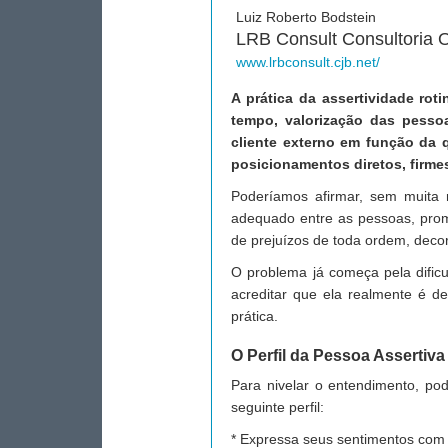
Luiz Roberto Bodstein
LRB Consult Consultoria 
www.lrbconsult.cjb.net/
A prática da assertividade rot
tempo, valorização das pessoa
cliente externo em função da 
posicionamentos diretos, firme
Poderíamos afirmar, sem muita 
adequado entre as pessoas, pro
de prejuízos de toda ordem, deco
O problema já começa pela dific
acreditar que ela realmente é de
prática.
O Perfil da Pessoa Assertiva
Para nivelar o entendimento, po
seguinte perfil:
* Expressa seus sentimentos com 