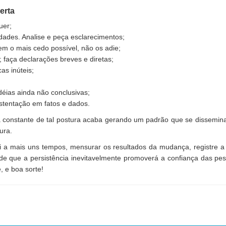
erta
uer;
dades. Analise e peça esclarecimentos;
em o mais cedo possível, não os adie;
; faça declarações breves e diretas;
as inúteis;
déias ainda não conclusivas;
stentação em fatos e dados.
a constante de tal postura acaba gerando um padrão que se dissemina 
ura.
i a mais uns tempos, mensurar os resultados da mudança, registre a
 de que a persistência inevitavelmente promoverá a confiança das p
, e boa sorte!