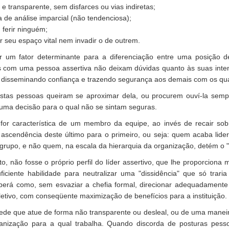
e transparente, sem disfarces ou vias indiretas;
 de análise imparcial (não tendenciosa);
 ferir ninguém;
r seu espaço vital nem invadir o de outrem.
 um fator determinante para a diferenciação entre uma posição de 
os com uma pessoa assertiva não deixam dúvidas quanto às suas inte
, disseminando confiança e trazendo segurança aos demais com os qua
stas pessoas queiram se aproximar dela, ou procurem ouví-la sempr
uma decisão para o qual não se sintam seguras.
for característica de um membro da equipe, ao invés de recair sobr
 ascendência deste último para o primeiro, ou seja: quem acaba lid
grupo, e não quem, na escala da hierarquia da organização, detém o "
ito, não fosse o próprio perfil do líder assertivo, que lhe proporcion
ficiente habilidade para neutralizar uma "dissidência" que só trar
saberá como, sem esvaziar a chefia formal, direcionar adequadamente
letivo, com conseqüente maximização de benefícios para a instituição.
pede que atue de forma não transparente ou desleal, ou de uma maneir
nização para a qual trabalha. Quando discorda de posturas pessoai