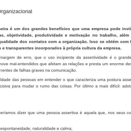
Organizacional
ineira é um dos grandes benefícios que uma empresa pode instit
s, objetividade, produtividade e motivação no trabalho, além 
qualidade dos contatos com a organização. Isso se obtém com f
s e transparentes incorporados à própria cultura da empresa.
margem de erro, que o uso incipiente da assertividade é o gran
move mal-entendidos que afetam as relações e presta um enorme de
rrentes de falhas graves na comunicação.
uldade das pessoas em entender o que caracteriza uma postura asse
cisiva para mudar o rumo das coisas. Por último a mais difícil: ad
deríamos dizer que uma pessoa assertiva é aquela que, nos seus co
espontaneidade, naturalidade e calma;