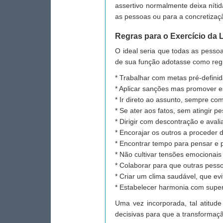
assertivo normalmente deixa níti
as pessoas ou para a concretizaç
Regras para o Exercício da 
O ideal seria que todas as pesso
de sua função adotasse como reg
* Trabalhar com metas pré-definid
* Aplicar sanções mas promover e
* Ir direto ao assunto, sempre com
* Se ater aos fatos, sem atingir p
* Dirigir com descontração e avalia
* Encorajar os outros a proceder
* Encontrar tempo para pensar e p
* Não cultivar tensões emocionais 
* Colaborar para que outras pes
* Criar um clima saudável, que e
* Estabelecer harmonia com super
Uma vez incorporada, tal atitude
decisivas para que a transformaçã