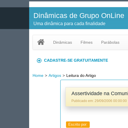
Dinâmicas de Grupo OnLine
Uma dinâmica para cada finalidade
Dinâmicas
Filmes
Parábolas
CADASTRE-SE GRATUITAMENTE
Home
>
Artigos
>
Leitura do Artigo
Assertividade na Comun
Publicado em:
29/09/2006 00:00:00
Escrito por: