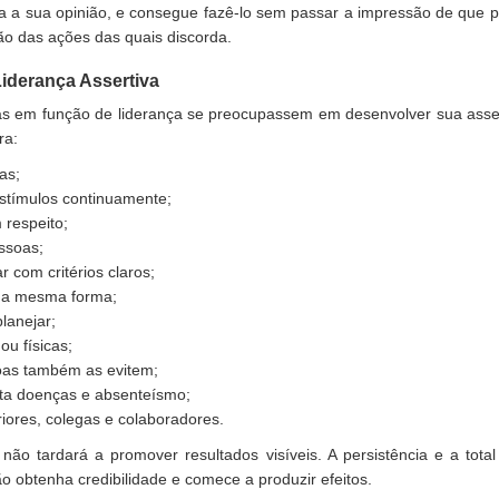
da a sua opinião, e consegue fazê-lo sem passar a impressão de que 
ão das ações das quais discorda.
Liderança Assertiva
as em função de liderança se preocupassem em desenvolver sua assert
ra:
as;
stímulos continuamente;
 respeito;
essoas;
r com critérios claros;
 da mesma forma;
lanejar;
ou físicas;
soas também as evitem;
vita doenças e absenteísmo;
iores, colegas e colaboradores.
 não tardará a promover resultados visíveis. A persistência e a tota
o obtenha credibilidade e comece a produzir efeitos.