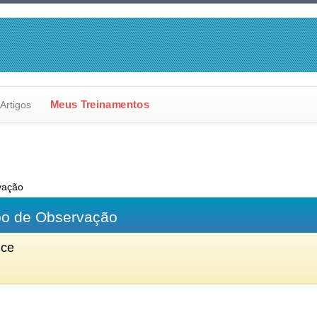
Meus Treinamentos
Artigos
vação
po de Observação
nce