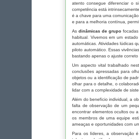
atento consegue diferenciar o s
competência está intrinsecamente
é a chave para uma comunicação v
e para a melhoria contínua, permi
As
dinâmicas de grupo
focadas 
habitual. Vivemos em um estado 
automáticas. Atividades lúdicas q
piloto automático. Essas vivênci
bastando apenas o ajuste correto
Um aspecto vital trabalhado nes
conclusões apressadas para olh
objetos ou a identificação de pa
olhar para o detalhe, o colabora
lidar com a complexidade de sist
Além do benefício individual, a o
falta de observação de um peque
encontrar elementos ocultos ou a
os membros de uma equipe estão
ameaças e oportunidades com um
Para os líderes, a observação é