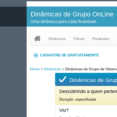
Dinâmicas de Grupo OnLine
Uma dinâmica para cada finalidade
Dinâmicas
Filmes
Parábolas
CADASTRE-SE GRATUITAMENTE
Home
>
Dinâmicas
>
Dinâmicas de Grupo de Obser
Dinâmicas de Gru
Descobrindo a quem perte
Duração: especificada
Viu?