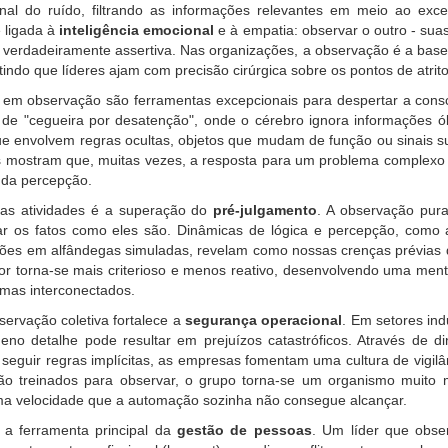
inal do ruído, filtrando as informações relevantes em meio ao exc
 ligada à
inteligência emocional
e à empatia: observar o outro - suas
erdadeiramente assertiva. Nas organizações, a observação é a base 
tindo que líderes ajam com precisão cirúrgica sobre os pontos de atrito
em observação são ferramentas excepcionais para despertar a cons
de "cegueira por desatenção", onde o cérebro ignora informações ób
ue envolvem regras ocultas, objetos que mudam de função ou sinais sut
as mostram que, muitas vezes, a resposta para um problema complexo e
 da percepção.
tas atividades é a superação do
pré-julgamento
. A observação pur
ar os fatos como eles são. Dinâmicas de lógica e percepção, com
drões em alfândegas simuladas, revelam como nossas crenças prévias di
dor torna-se mais criterioso e menos reativo, desenvolvendo uma ment
emas interconectados.
bservação coletiva fortalece a
segurança operacional
. Em setores ind
no detalhe pode resultar em prejuízos catastróficos. Através de 
 seguir regras implícitas, as empresas fomentam uma cultura de vigil
 treinados para observar, o grupo torna-se um organismo muito ma
a velocidade que a automação sozinha não consegue alcançar.
 a ferramenta principal da
gestão de pessoas
. Um líder que obser