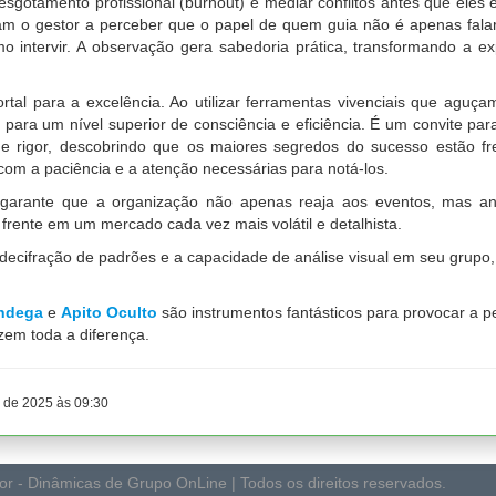
o esgotamento profissional (burnout) e mediar conflitos antes que ele
udam o gestor a perceber que o papel de quem guia não é apenas fala
intervir. A observação gera sabedoria prática, transformando a e
al para a excelência. Ao utilizar ferramentas vivenciais que aguça
para um nível superior de consciência e eficiência. É um convite par
e rigor, descobrindo que os maiores segredos do sucesso estão fr
com a paciência e a atenção necessárias para notá-los.
 garante que a organização não apenas reaja aos eventos, mas an
ente em um mercado cada vez mais volátil e detalhista.
a decifração de padrões e a capacidade de análise visual em seu gru
andega
e
Apito Oculto
são instrumentos fantásticos para provocar a pe
zem toda a diferença.
 de 2025 às 09:30
r - Dinâmicas de Grupo OnLine | Todos os direitos reservados.