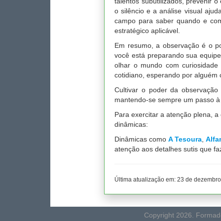
talentos subutilizados, prevenir 
o silêncio e a análise visual aj
campo para saber quando e como 
estratégico aplicável.
Em resumo, a observação é o port
você está preparando sua equipe 
olhar o mundo com curiosidade 
cotidiano, esperando por alguém 
Cultivar o poder da observação
mantendo-se sempre um passo à fr
Para exercitar a atenção plena, 
dinâmicas:
Dinâmicas como
A Tesoura
,
Alf
atenção aos detalhes sutis que fa
Última atualização em:
23 de dezembro
Copyright 2026. Formado