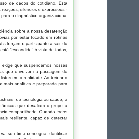
esso de dados do cotidiano. Esta
 reações, silêncios e expressões -
para o diagnóstico organizacional
.
ciência sobre a nossa desatenção
vias por estar focado em rotinas
is forçam o participante a sair do
stá "escondida" à vista de todos,
a exige que suspendamos nossas
o as que envolvem a passagem de
storcem a realidade. Ao treinar o
e mais analítica e preparada para
ustriais, de tecnologia ou saúde, a
dinâmicas que desafiam o grupo a
ância compartilhada. Quando todos
is resiliente, capaz de detectar
va seu time consegue identificar