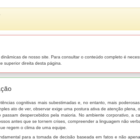
o
inâmicas de nosso site. Para consultar o conteúdo completo é necessár
 superior direita desta página.
ação
ncias cognitivas mais subestimadas e, no entanto, mais poderosas 
mples ato de ver, observar exige uma postura ativa de atenção plena, 
e passam despercebidos pela maioria. No ambiente corporativo, a 
ocessos antes que se tornem crises, compreender a linguagem não ve
 que regem o clima de uma equipe.
 fundamental para a tomada de decisão baseada em fatos e não ape