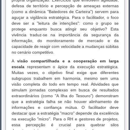
própria organização. Exercícios que envolvem agilidade,
defesa de território e percepção de ameaças externas
(como a dinâmica "Batedores de Carteira") servem para
aguçar a vigilância estratégica. Para o facilitador, o foco
deve ser a "leitura de intenções": como o grupo se
protege enquanto busca atingir seu objetivo? Esta
vivência traduz-se na importância da segurança da
informação, do monitoramento de mercado e da
capacidade de reagir com velocidade a mudanças súbitas
no cenário competitivo.
A
visão compartilhada e a cooperação em larga
escala
representam o ápice da execução estratégica.
Muitas vezes, o objetivo final exige que diferentes
subgrupos trabalhem em harmonia, mesmo sem uma
visão completa do todo em tempo real. Atividades que
simulam jornadas complexas em busca de resultados
extraordinários (como "A Ilha do Tesouro") demonstram
que a estratégia falha se não houver alinhamento de
informações e confiança mútua. O facilitador deve
destacar que a estratégia "macro" depende da excelência
na execução "micro". Para o RH e gestores de projetos,
essa percepção é crucial para quebrar silos